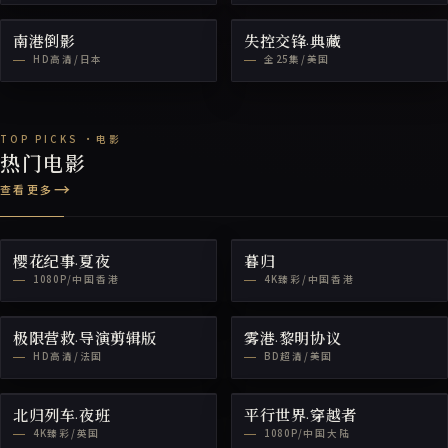
南港倒影
失控交锋·典藏
HD高清/日本
全25集/美国
热门电影
查看更多
樱花纪事·夏夜
暮归
1080P/中国香港
4K臻彩/中国香港
极限营救·导演剪辑版
雾港·黎明协议
HD高清/法国
BD超清/美国
北归列车·夜班
平行世界·穿越者
4K臻彩/英国
1080P/中国大陆