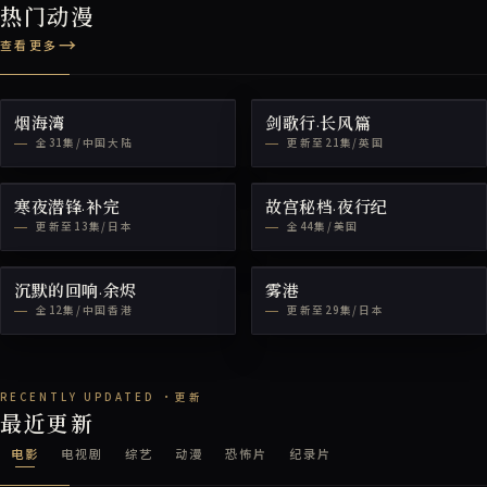
热门动漫
查看更多
烟海湾
剑歌行·长风篇
全31集/中国大陆
更新至21集/英国
寒夜潜锋·补完
故宫秘档·夜行纪
更新至13集/日本
全44集/美国
沉默的回响·余烬
雾港
全12集/中国香港
更新至29集/日本
最近更新
电影
电视剧
综艺
动漫
恐怖片
纪录片