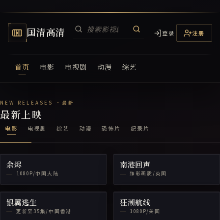
国清高清
登录
注册
首页
电影
电视剧
动漫
综艺
国清高清电视网
最新上映
电影
电视剧
综艺
动漫
恐怖片
纪录片
余烬
南港回声
1080P/中国大陆
臻彩画质/英国
银翼逃生
狂潮航线
更新至35集/中国香港
1080P/美国